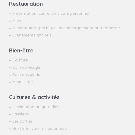
Restauration
Présentation, cadre, service & personnel
Menus
Alimentation spécifique, accompagnement nutritionniste
Evénements annuels
Bien-être
Coiffure
Soin du visage
Soin des pieds
Maquillage
Cultures & activités
L'animation au quotidien
Famileo®
Les sorties
Next Intervenants extérieurs