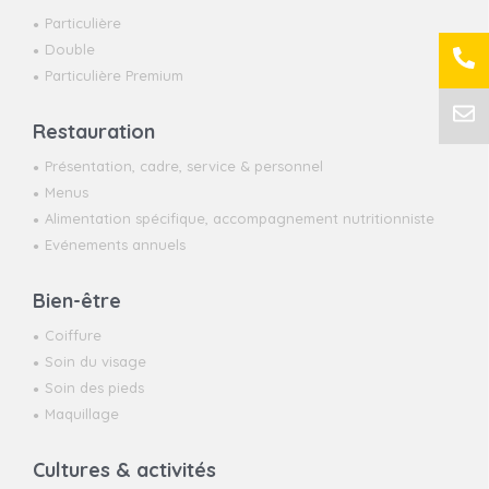
Particulière
Double
Particulière Premium
Restauration
Présentation, cadre, service & personnel
Menus
Alimentation spécifique, accompagnement nutritionniste
Evénements annuels
Bien-être
Coiffure
Soin du visage
Soin des pieds
Maquillage
Cultures & activités