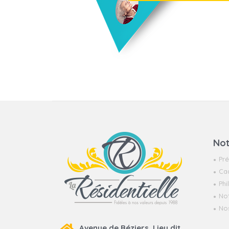
Not
Pré
Cad
Ph
No
Nos
Avenue de Béziers, Lieu dit