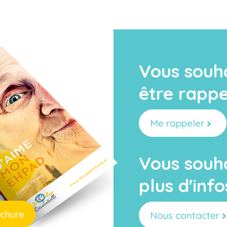
Vous souh
être rappe
Me rappeler
Vous souh
plus d'info
ochure
Nous contacter