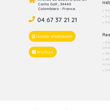
Hé
Canto Gall , 34440
Colombiers - France
Par
Do
04 67 37 21 21
Par
Res
Dossier d'admission
Pré
pers
Brochure
Me
Ali
acco
Ev