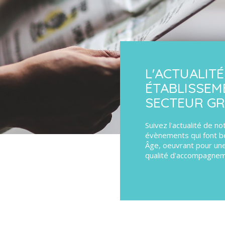
L'ACTUALIT
ÉTABLISSEM
SECTEUR G
Suivez l'actualité de n
évènements qui font b
Âge, oeuvrant pour une
qualité d'accompagnem