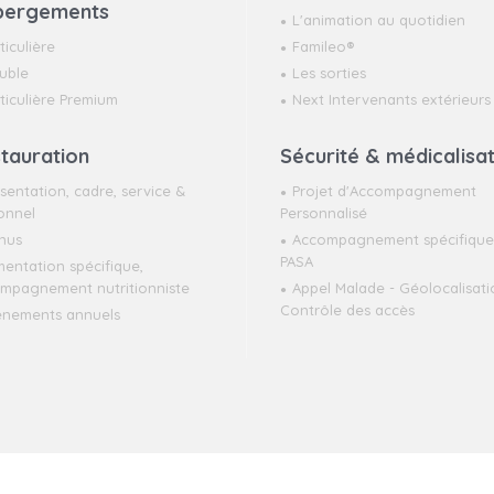
bergements
L'animation au quotidien
ticulière
Famileo®
uble
Les sorties
ticulière Premium
Next Intervenants extérieurs
tauration
Sécurité & médicalisa
sentation, cadre, service &
Projet d'Accompagnement
onnel
Personnalisé
nus
Accompagnement spécifique 
PASA
mentation spécifique,
mpagnement nutritionniste
Appel Malade - Géolocalisati
Contrôle des accès
énements annuels