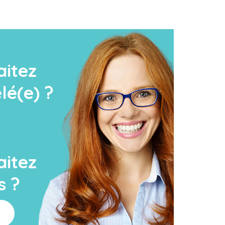
aitez
lé(e) ?
aitez
s ?