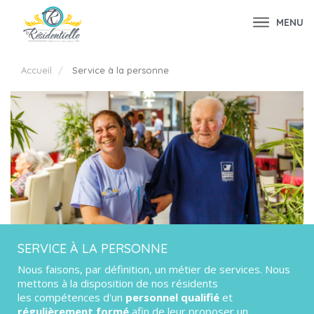
MENU
Accueil
Service à la personne
SERVICE À LA PERSONNE
Nous faisons, par définition, un métier de services. Nous
mettons à la disposition de nos résidents
les compétences d'un
personnel qualifié
et
régulièrement formé
afin de leur proposer un