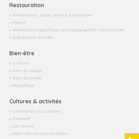
Restauration
Présentation, cadre, service & personnel
Menus
Alimentation spécifique, accompagnement nutritionniste
Evénements annuels
Bien-être
Coiffure
Soin du visage
Soin des pieds
Maquillage
Cultures & activités
L'animation au quotidien
Famileo®
Les sorties
Next Intervenants extérieurs