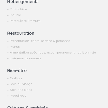
Hébergements
Particulière
Double
Particulière Premium
Restauration
Présentation, cadre, service & personnel
Menus
Alimentation spécifique, accompagnement nutritionniste
Evénements annuels
Bien-être
Coiffure
Soin du visage
Soin des pieds
Maquillage
Cultures & activités