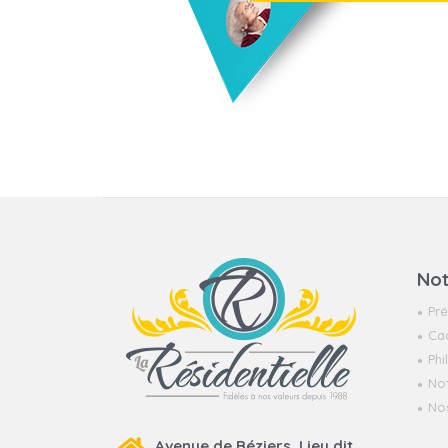
Not
Pré
Cad
Ph
No
Nos
Avenue de Béziers, Lieu dit