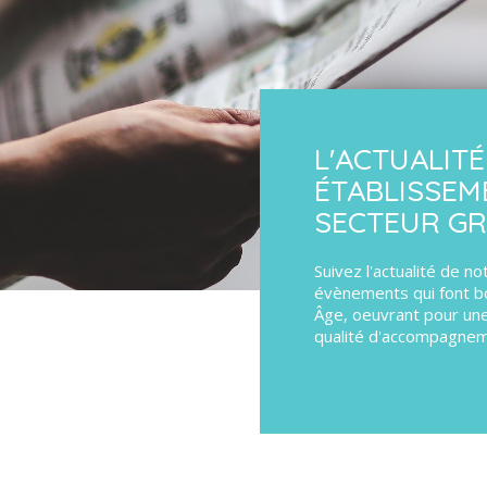
L'ACTUALIT
ÉTABLISSEM
SECTEUR G
Suivez l'actualité de n
évènements qui font b
Âge, oeuvrant pour une
qualité d'accompagnem