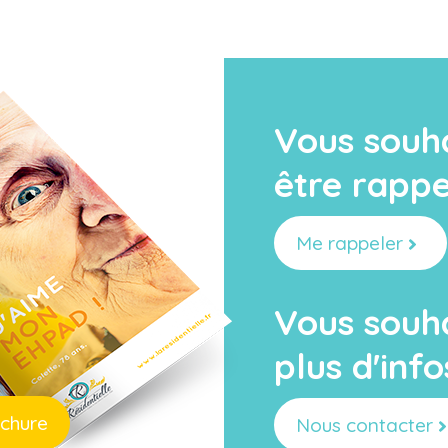
Vous souh
être rappe
Me rappeler
Vous souh
plus d'info
ochure
Nous contacter