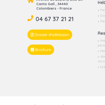
Hé
Canto Gall , 34440
Colombiers - France
Par
Do
04 67 37 21 21
Par
Res
Dossier d'admission
Pré
pers
Brochure
Me
Ali
acco
Ev