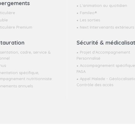
bergements
L'animation au quotidien
ticulière
Famileo®
uble
Les sorties
ticulière Premium
Next Intervenants extérieurs
tauration
Sécurité & médicalisa
sentation, cadre, service &
Projet d'Accompagnement
onnel
Personnalisé
nus
Accompagnement spécifique 
PASA
mentation spécifique,
mpagnement nutritionniste
Appel Malade - Géolocalisati
Contrôle des accès
énements annuels