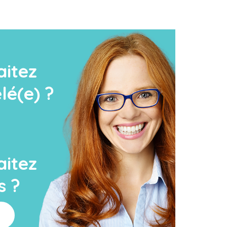
aitez
lé(e) ?
aitez
s ?